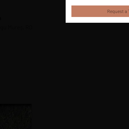
Request a 
m
rgu Mureș, RO