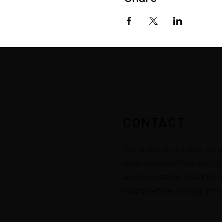
CONTACT
Our seats are limited, so
reservation before visitin
All reservations must be 
hours before arriving at t