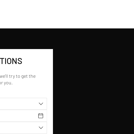
TIONS
e’ll try to get the
or you.