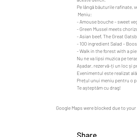
Pe lângă băuturile rafinate, 
 Meniu:
- Amouse bouche – sweet veg
- Green Mussel meets chorizo
- Asian beef, The Great Gatsb
- 100 ingredient Salad – Boo
- Walk in the forest with a pi
Nu ne va lipsi muzica pe tera
Așadar, rezervă-ți un loc și p
Evenimentul este realizat ală
Prețul unui meniu pentru o pe
Te așteptăm cu drag!
Google Maps were blocked due to your A
Share