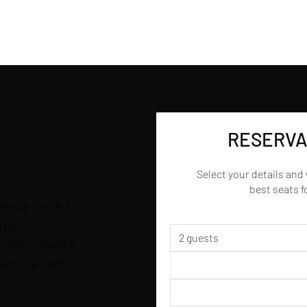
RESERVA
Select your details and w
best seats f
 please make a
g us.
2 guests
made at least 4
he restaurant.