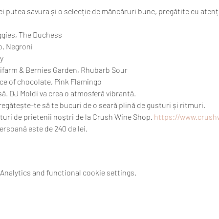
vei putea savura și o selecție de mâncăruri bune, pregătite cu atenț
gies, The Duchess 
, Negroni 
y 
sifarm & Bernies Garden, Rhubarb Sour 
ece of chocolate, Pink Flamingo 
să. DJ Moldi va crea o atmosferă vibrantă.
regătește-te să te bucuri de o seară plină de gusturi și ritmuri. 
turi de prietenii noștri de la Crush Wine Shop. 
https://www.crush
rsoană este de 240 de lei.

nalytics and functional cookie settings.