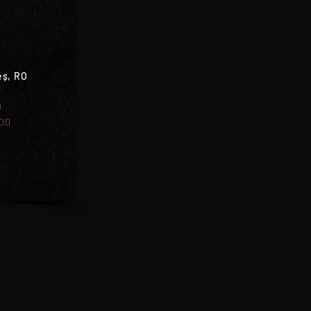
eș, RO
0
:00