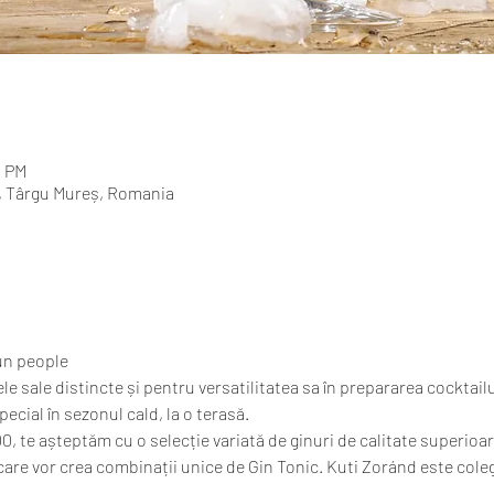
0 PM
a, Târgu Mureș, Romania
un people 
le sale distincte și pentru versatilitatea sa în prepararea cocktail
pecial în sezonul cald, la o terasă. 
.00, te așteptăm cu o selecție variată de ginuri de calitate superioar
care vor crea combinații unice de Gin Tonic. Kuti Zoránd este cole