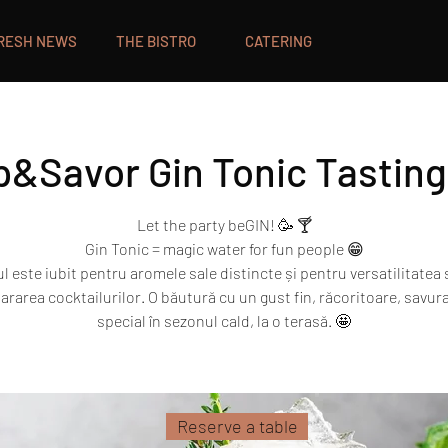
RESH NEWS
THE BISTRO
CATERING
p&Savor Gin Tonic Tasting
Let the party beGIN! 🥳 🍸
Gin Tonic = magic water for fun people 😁
l este iubit pentru aromele sale distincte și pentru versatilitatea 
ararea cocktailurilor. O băutură cu un gust fin, răcoritoare, savura
Reserve a table