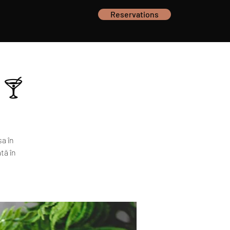
Reservations
 🍸
sa în
tă în