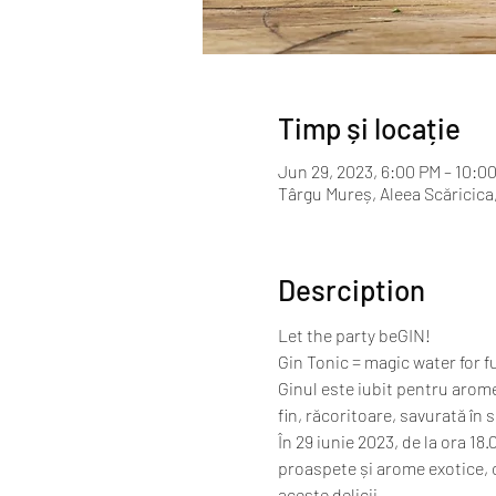
Timp și locație
Jun 29, 2023, 6:00 PM – 10:0
Târgu Mureș, Aleea Scăricic
Desrciption
Let the party beGIN! 

Gin Tonic = magic water for f
Ginul este iubit pentru arome
fin, răcoritoare, savurată în s
În 29 iunie 2023, de la ora 18
proaspete și arome exotice, 
aceste delicii. 