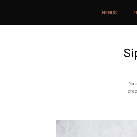
MENUS
F
Si
Ginu
prep