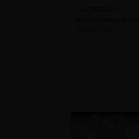
+40 725 510 511
petrybistro@gmail.co
540040, Scăricica 1, Tâ