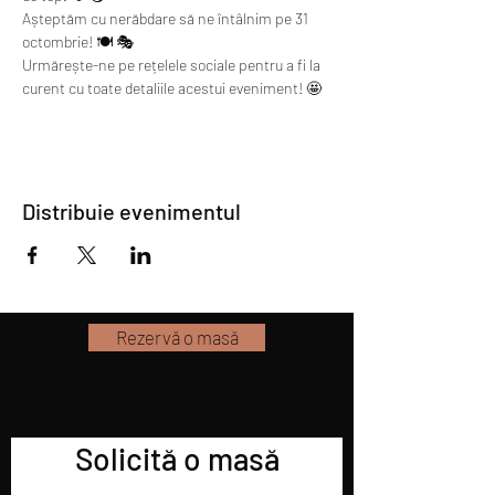
Așteptăm cu nerăbdare să ne întâlnim pe 31 
octombrie! 🍽️ 🎭
Urmărește-ne pe rețelele sociale pentru a fi la 
curent cu toate detaliile acestui eveniment! 🤩
Distribuie evenimentul
Rezervă o masă
Solicită o masă