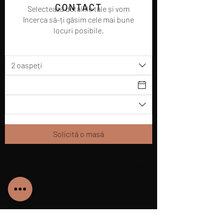
CONTACT
Selectează detaliile tale și vom
încerca să-ți găsim cele mai bune
locuri posibile.
2 oaspeți
Solicită o masă
Locurile noastre sunt limitate, de aceea te rugăm
să rezervi masa ta înainte să ne vizitezi.
Toate rezervările se fac cu minimum 4 ore înainte
de a ajunge la restaurant.
+40 725 510 511