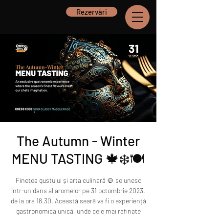
Rezervări
The Autumn - Winter
MENU TASTING 🍁❄️🍽
Finețea gustului și arta culinară 🍲 se unesc
într-un dans al aromelor pe 31 octombrie 2023,
de la ora 18.30. Această seară va fi o experiență
gastronomică unică, unde cele mai rafinate