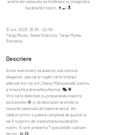
arome ale sezonului se întâlnesc cu imaginația
bucătarilor noștri. 👨‍🍳 🔝
31 oct. 2023, 18:30 – 22:00
Târgu Mureș, Aleea Scăricica, Târgu Mureș,
Romania
Descriere
Acest eveniment va avea loc sub semnul 
eleganței, așa că te rugăm să te îmbraci 
adecvat într-un stil „Classy Masquerade" pentru 
a intensifica atmosfera festivă. 🎭 🌟
Vino să te delectezi cu preparatele noastre 
exclusiviste 🍜 și să descoperi aromele și 
texturile sezonului de toamnă-iarnă. Vei 
călători printr-o paletă complexă de gusturi și 
vei fi surprins de creativitatea bucătarilor 
noștri. Îți vom prezenta 7 specialități culinare 
de top. 🥘 😋