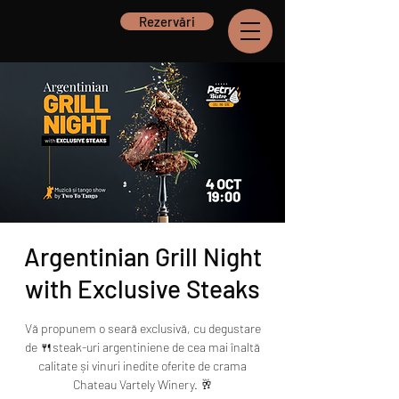
Rezervări
Argentinian Grill Night
with Exclusive Steaks
Vă propunem o seară exclusivă, cu degustare
de 🍴steak-uri argentiniene de cea mai înaltă
calitate și vinuri inedite oferite de crama
Chateau Vartely Winery. 🥂