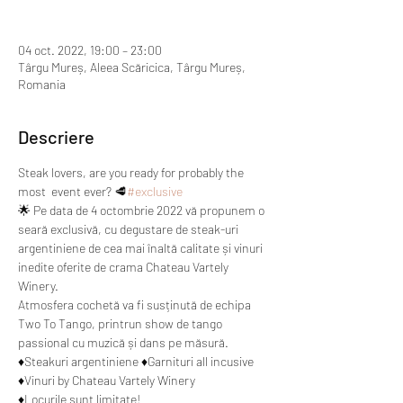
04 oct. 2022, 19:00 – 23:00
Târgu Mureș, Aleea Scăricica, Târgu Mureș,
Romania
Descriere
Steak lovers, are you ready for probably the 
most 
 event ever? 🥩
#exclusive
🌟 Pe data de 4 octombrie 2022 vă propunem o 
seară exclusivă, cu degustare de steak-uri 
argentiniene de cea mai înaltă calitate și vinuri 
inedite oferite de crama Chateau Vartely 
Winery. 
Atmosfera cochetă va fi susținută de echipa 
Two To Tango, printrun show de tango 
passional cu muzică și dans pe măsură. 
♦Steakuri argentiniene ♦Garnituri all incusive 
♦Vinuri by Chateau Vartely Winery
♦Locurile sunt limitate! 