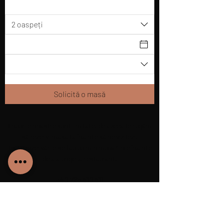
2 oaspeți
Solicită o masă
Locurile noastre sunt limitate, de aceea te rugăm
să rezervi masa ta înainte să ne vizitezi.
Toate rezervările se fac cu minimum 4 ore înainte
de a ajunge la restaurant.
+40 725 510 511
petrybistro@gmail.com
540040, Scăricica 1, Târgu Mureș, RO